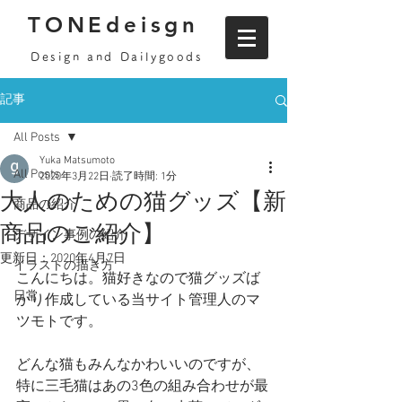
TONEdeisgn
Design and Dailygoods
記事
All Posts
Yuka Matsumoto
All Posts
2020年3月22日
読了時間: 1分
大人のための猫グッズ【新
商品の紹介
商品のご紹介】
デザイン事例の紹介
更新日：
2020年4月7日
イラストの描き方
こんにちは。猫好きなので猫グッズば
日常
かり作成している
当サイト管理人のマ
ツモトです。
どんな猫もみんなかわいいのですが、
特に三毛猫はあの3色の組み合わせが最