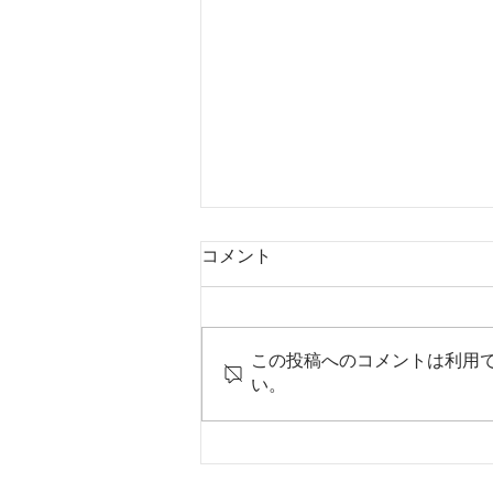
コメント
この投稿へのコメントは利用
い。
頭痛もちが頭痛ダイアリーを
作ろうと思った話①頭痛との
つきあい編