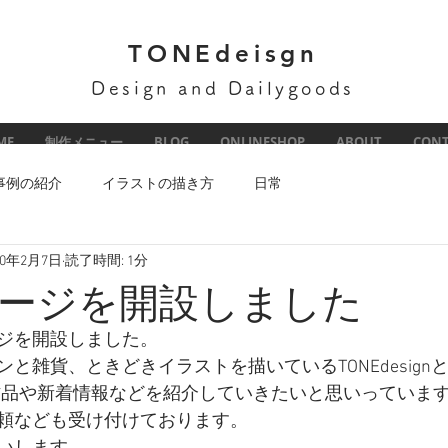
TONEdeisgn
Design and Dailygoods
ME
制作メニュー
BLOG
ONLINESHOP
ABOUT
CONT
事例の紹介
イラストの描き方
日常
20年2月7日
読了時間: 1分
ージを開設しました
ジを開設しました。
と雑貨、ときどきイラストを描いているTONEdesign
作品や新着情報などを紹介していきたいと思いっていま
頼なども受け付けております。