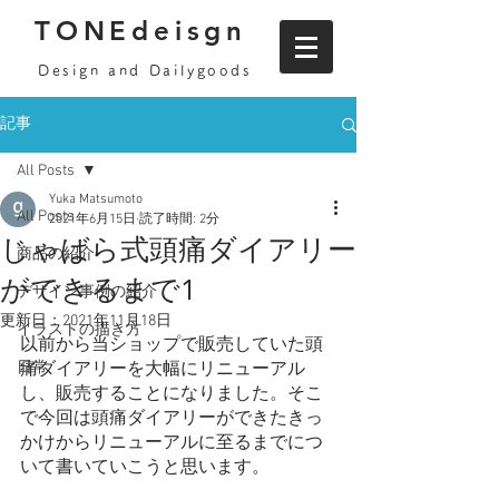
TONEdeisgn
Design and Dailygoods
記事
All Posts
Yuka Matsumoto
All Posts
2021年6月15日
読了時間: 2分
じゃばら式頭痛ダイアリー
商品の紹介
ができるまで1
デザイン事例の紹介
更新日：
2021年11月18日
イラストの描き方
以前から当ショップで販売していた頭
日常
痛ダイアリーを大幅にリニューアル
し、販売することになりました。そこ
で今回は頭痛ダイアリーができたきっ
かけからリニューアルに至るまでにつ
いて書いていこうと思います。